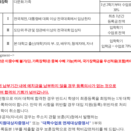
육장학
다문화 가족
1
년
2
학기부터 수업
30%
최초
1
년간
I
전국체전
,
대통령배 대회 이상 전국대회에서 입상한자
등록금 전액
입학학기
II
도단위 주관 및 장관배 이상의 전국대회 입상자
수업료 전액
입학학기
II
본 대학교 출신
(
재학
)
자의 부
․
모
,
배우자
,
형제자매
,
자녀
입학금
+
수업료
70
agment-->
학은 이중수혜 불가
(
단
,
가족장학
I
은 중복 수혜 가능
)
하며
,
국가장학금을 우선적용
(
포함
)
하
 납부기간 내에 예치금을 납부하지 않을 경우 등록의사가 없는 것으로
여 합격의 기회가 넘어갑니다.
전형으로 여러 대학에 합격한 경우 반드시 학생이 최종등록을 희망하는 1개 대학
하여야 합니다. 만약 위 사항을 위반할 경우 대입 지원(등록) 위반자로 처리
학이 취소됩니다.
유공자(자녀)의 경우는 주소지 관할 보훈(지)청에서 발행하는
지원대상자증명서"
또는
"대학수업료 면제대상증명서"
1부와
등본 1부를 제출할 경우
보훈장학으로 전액 학비감면처리를 해 드립니다.