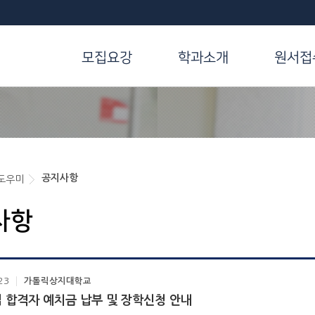
모집요강
학과소개
원서접
공지사항
도우미
사항
23
가톨릭상지대학교
 합격자 예치금 납부 및 장학신청 안내