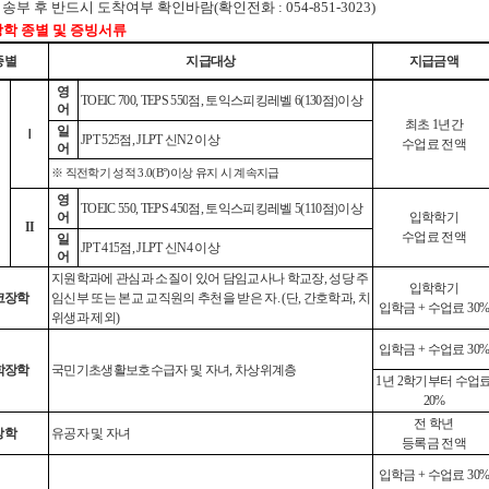
부 후 반드시 도착여부 확인바람(확인전화 : 054-851-3023)
장학 종별 및 증빙서류
종별
지급대상
지급금액
영
TOEIC 700, TEPS 550
점
,
토익스피킹레벨
6(130
점
)
이상
어
최초
1
년간
일
Ⅰ
JPT 525
점
, JLPT
신
N2
이상
수업료 전액
어
※
직전학기 성적
3.0(B°)
이상 유지 시 계속지급
영
TOEIC 550, TEPS 450
점
,
토익스피킹레벨
5(110
점
)
이상
어
입학학기
II
수업료 전액
일
JPT 415
점
, JLPT
신
N4
이상
어
지원학과에 관심과 소질이 있어 담임교사나 학교장
,
성당 주
입학학기
코장학
임신부 또는 본교 교직원의 추천을 받은 자
. (
단
,
간호학과
,
치
입학금
+
수업료
30
위생과 제외
)
입학금
+
수업료
30
학장학
국민기초생활보호수급자 및 자녀
,
차상위계층
1
년
2
학기부터 수업
20%
전 학년
장학
유공자 및 자녀
등록금 전액
입학금
+
수업료
30