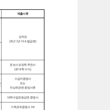
제출서류
성적표
(
최근
2
년 이내 발급분
)
돈보스코장학 추천서
%
(
본 대학 서식
)
%
수급자증명서
또는
료
차상위관련 증빙서류
대학수업료등감면 증명서
%
가족관계증명서
1
부