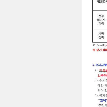
평생교
전공
특기자
장학
가족
장학
<!--StartFr
※
상기 장
5. 유의사항
가.
지정된
간주하
나. 수시
에만 등록
되어 입
다. 국가
"교육
주민등록