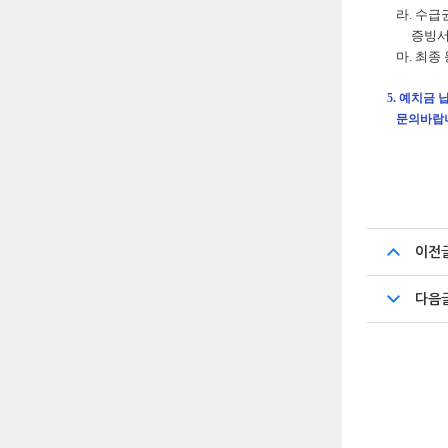
라. 수급
증빙서
마. 최종 
5. 예치금 
문의바랍니
2018
교 무
이전
다음