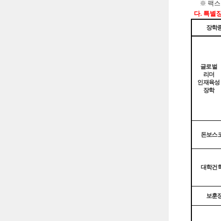
※ 팩스 송
다. 특별
장학
글로벌
리더
인재육성
장학
돈보스
대학건
보훈