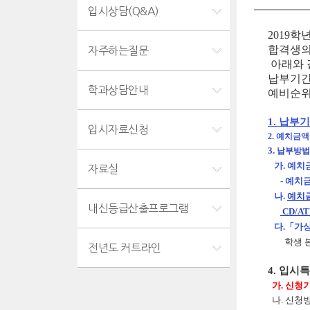
입시상담(Q&A)
2019
합격생의
자주하는질문
아래와 
납부기간
학과상담안내
예비순위
1. 납부기간
입시자료신청
2. 예치금액 :
3.
납부방법
가. 예치
자료실
- 예치금
나.
예치금
내신등급산출프로그램
CD/A
다.「가상
학생 본인
전년도 커트라인
4. 입시
가. 신청기간
나. 신청