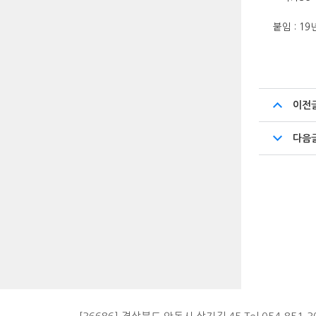
붙임 :
19
이전
다음