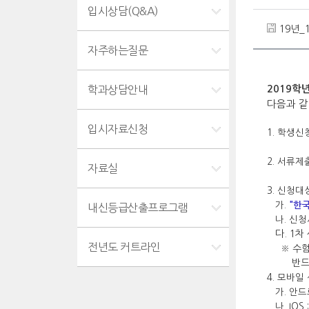
입시상담(Q&A)
19년_
자주하는질문
학과상담안내
2019학
다음과 같
입시자료신청
1. 학생신
2. 서류제
자료실
3. 신청대상
가.
"한
내신등급산출프로그램
나. 신청
다. 1차
전년도 커트라인
※ 수험생
반드시 
4. 모바일
가. 안드
나. IOS 