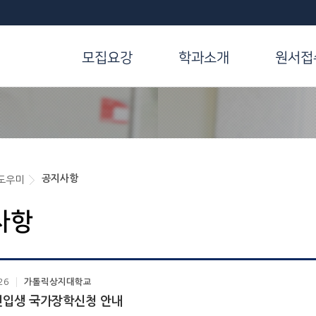
모집요강
학과소개
원서접
공지사항
도우미
사항
26
가톨릭상지대학교
 신입생 국가장학신청 안내