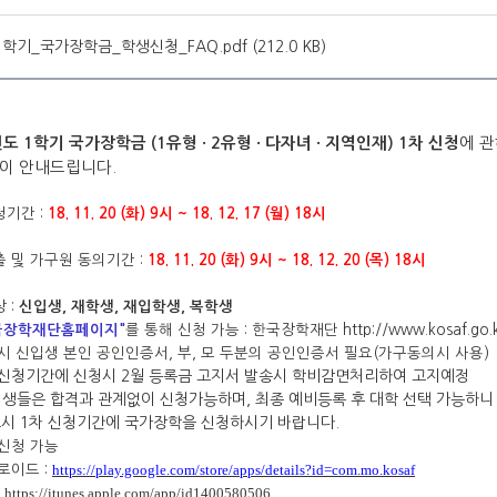
1학기_국가장학금_학생신청_FAQ.pdf (212.0 KB)
에 
년도 1학기 국가장학금 (1유형
· 2유형
· 다자녀
· 지역인재) 1차 신청
이 안내드립니다.
청기간 :
18. 11. 20 (화) 9시 ~ 18. 12. 17 (월)
18시
출 및 가구원 동의기간 :
18. 11. 20 (화) 9시 ~ 18. 12. 20 (목) 18시
 :
신입생, 재학생,
재입학생,
복학생
국장학재단홈페이지"
를 통해 신청 가능 : 한국장학재단
http://www.kosaf.go.
시 신입생 본인 공인인증서, 부, 모 두분의 공인인증서 필요(가구동의시 사용)
 신청기간에 신청시 2월 등록금 고지서 발송시 학비감면처리하여 고지예정
들은 합격과 관계없이 신청가능하며, 최종 예비등록 후 대학 선택 가능하니
1차 신청기간에 국가장학을 신청하시기 바랍니다.
 신청 가능
https://play.google.com/store/apps/details?id=com.mo.kosaf
로이드 :
https://itunes.apple.com/app/id1400580506
: