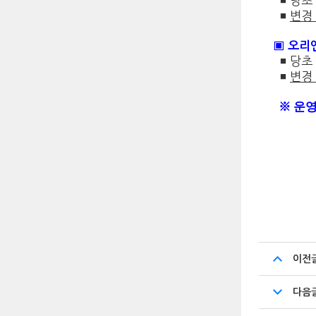
◾
당초
◾
변경
▣
오리
◾
당초
◾
변경
※
운
202
가톨
이전
다음