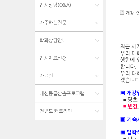
입시상담(Q&A)
개강_연기
자주하는질문
학과상담안내
최근 세
우리 대
입시자료신청
행함에 
합니다
.
우리 대
자료실
겠습니
▣
개강
내신등급산출프로그램
◾
당초
◾
변경
전년도 커트라인
▣
기숙사 
▣
입학