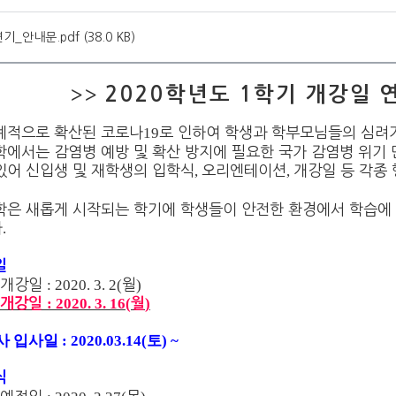
_안내문.pdf (38.0 KB)
>>
2020학년도 1학기 개강일 
계적으로 확산된 코로나
19
로 인하여 학생과 학부모님들의 심려
학에서는 감염병 예방 및 확산 방지에 필요한 국가 감염병 위기 
있어 신입생 및 재학생의 입학식
,
오리엔테이션
,
개강일 등 각종
학은 새롭게 시작되는 학기에 학생들이 안전한 환경에서 학습에 
다
.
일
 개강일
: 2020. 3. 2(
월
)
 개강일
: 2020. 3. 16(
월
)
입사일 : 2020.03.14(토) ~
식