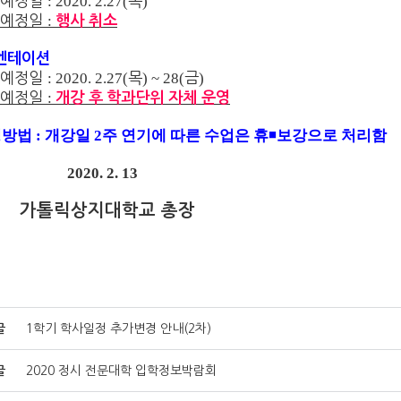
 예정일
: 2020. 2.27(
목
)
 예정일
:
행사 취소
엔테이션
 예정일
: 2020. 2.27(
목
) ~ 28(
금
)
 예정일
:
개강 후
학과단위 자체 운영
영방법
:
개강일
2
주 연기에 따른 수업은 휴
◾
보강으로 처리함
0. 2. 13
릭상지대학교 총장
글
1학기 학사일정 추가변경 안내(2차)
글
2020 정시 전문대학 입학정보박람회