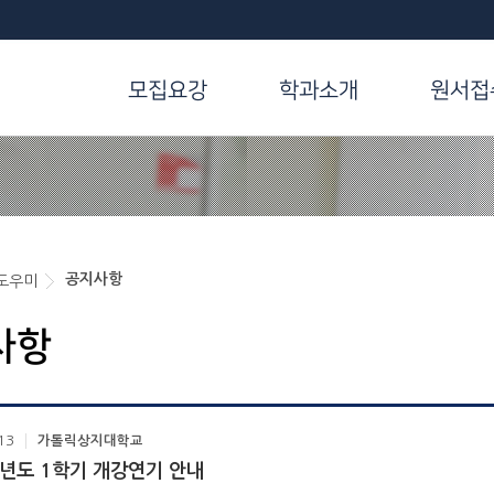
모집요강
학과소개
원서접
공지사항
도우미
사항
13
가톨릭상지대학교
학년도 1학기 개강연기 안내