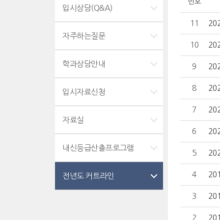
번호
입시상담(Q&A)
11
20
자주하는질문
10
20
학과상담안내
9
20
8
20
입시자료신청
7
20
자료실
6
20
내신등급산출프로그램
5
20
4
20
전년도 커트라인
3
20
2
20