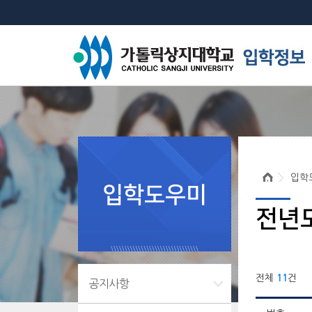
입학
입학도우미
전년
전체
11
건
공지사항