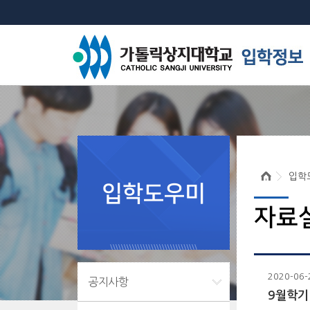
입학
입학도우미
자료
2020-06-
공지사항
9월학기