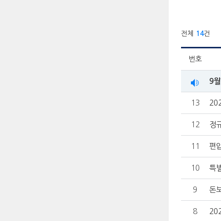
전체
14
건
번호
9
13
20
12
정규
11
편입
10
특
9
돈
8
20