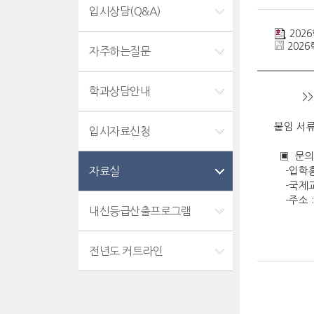
입시상담(Q&A)
202
2026
자주하는질문
학과상담안내
>>
붙임
서류
입시자료신청
▣ 문의
자료실
-입학홍보처
-국제교류원
-주소 :
내신등급산출프로그램
전년도 커트라인