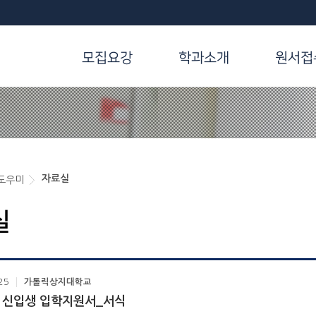
모집요강
학과소개
원서접
자료실
도우미
실
25
가톨릭상지대학교
 신입생 입학지원서_서식