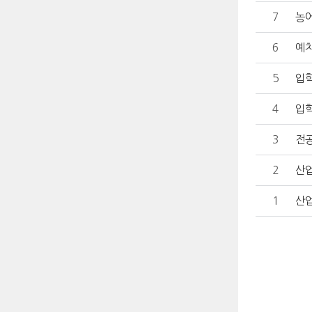
7
농
6
예치
5
입
4
입학
3
전
2
산
1
산