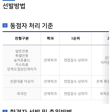
선발방법
동점자 처리 기준
전형구분
학과
1순위
2
일반전형
특별전형
전체
농어촌출신
전체학과
면접점수 상위자
석차등
저소득층
만학도및성인재직자
전문대졸 이상자
전체학과
면접점수 상위자
전체 평점
외국인
전체학과
면접점수 상위자
토픽성적